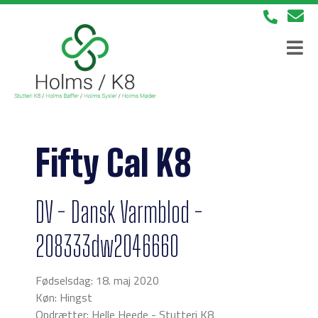
Fifty Cal K8
DV - Dansk Varmblod -
208333dw2046660
Fødselsdag: 18. maj 2020
Køn: Hingst
Opdrætter: Helle Heede - Stutteri K8