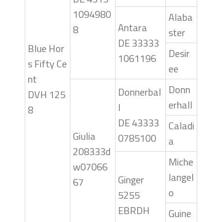
1094980
Alaba
Antara
8
ster
DE 33333
Blue Hor
Desir
1061196
s Fifty Ce
ee
nt
Donn
Donnerbal
DVH 125
erhall
l
8
DE 43333
Caladi
Giulia
0785100
a
208333d
Miche
w07066
langel
Ginger
67
o
5255
EBRDH
Guine