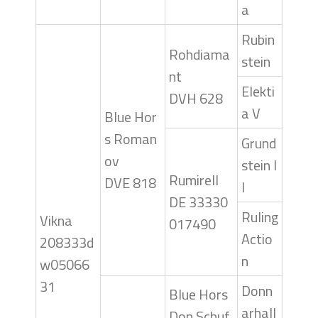
a
Rubin
Rohdiama
stein
nt
Elekti
DVH 628
a V
Blue Hor
s Roman
Grund
ov
stein I
Rumirell
DVE 818
I
DE 33330
Ruling
Vikna
017490
Actio
208333d
n
w05066
31
Donn
Blue Hors
arhall
Don Schuf