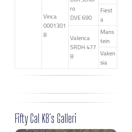
ro
Fiest
Vinca
DVE 690
a
0001301
Mans
8
Valenca
tein
SRDH 477
Vaken
8
sia
Fifty Cal K8's Galleri