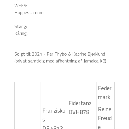
WFFS:
Hoppestamme:
Stang:
Kåring:
Solgt til: 2021 - Per Thybo & Katrine Bjørklund
(privat samtidig med afhentning af Jamaica K8)
Feder
mark
Fidertanz
Reine
Franzisku
DVH878
Freud
s
e
DE 4313