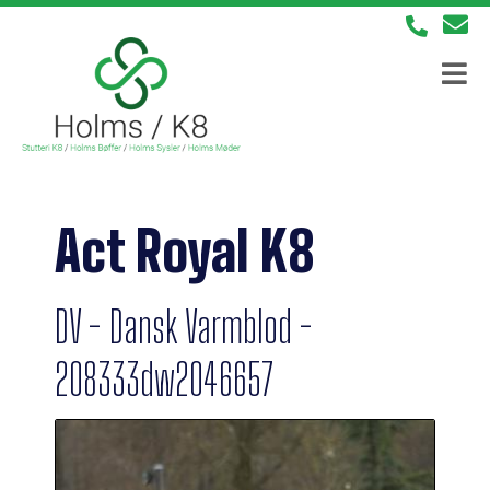
Act Royal K8
DV - Dansk Varmblod -
208333dw2046657