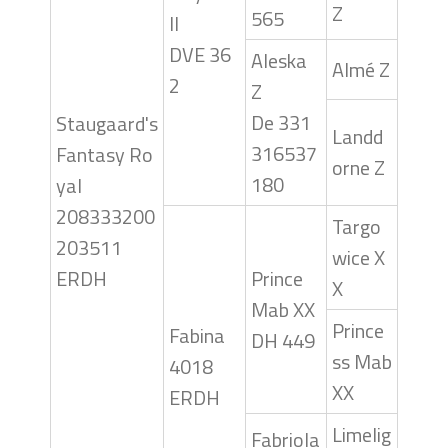
Z
565
II
DVE 36
Aleska
Almé Z
2
Z
De 331
Staugaard's
Landd
316537
Fantasy Ro
orne Z
180
yal
208333200
Targo
203511
wice X
ERDH
Prince
X
Mab XX
Prince
Fabina
DH 449
ss Mab
4018
XX
ERDH
Limelig
Fabriola