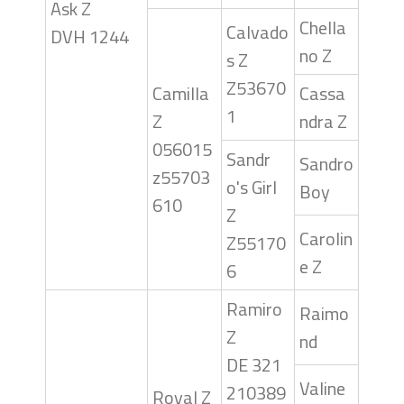
Ask Z
Chella
Calvado
DVH 1244
no Z
s Z
Z53670
Camilla
Cassa
1
Z
ndra Z
056015
Sandr
Sandro
z55703
o's Girl
Boy
610
Z
Carolin
Z55170
e Z
6
Ramiro
Raimo
Z
nd
DE 321
Valine
210389
Royal Z