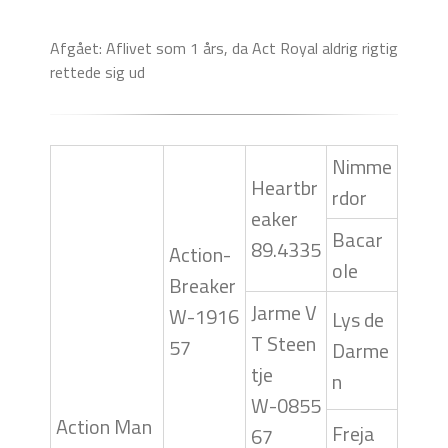
Afgået: Aflivet som 1 års, da Act Royal aldrig rigtig
rettede sig ud
Nimme
Heartbr
rdor
eaker
Bacar
89.4335
Action-
ole
Breaker
Jarme V
W-1916
Lys de
T Steen
57
Darme
tje
n
W-0855
Action Man
Freja
67