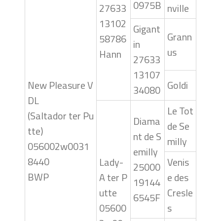
0975B
27633
nville
13102
Gigant
Grann
58786
in
us
Hann
27633
13107
New Pleasure V
Goldi
34080
DL
Le Tot
(Saltador ter Pu
Diama
de Se
tte)
nt de S
milly
056002w0031
emilly
8440
Lady-
Venis
25000
BWP
A ter P
e des
19144
utte
Cresle
6545F
05600
s