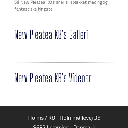
Så New Pleatea K8's aner er spækket med rigtig
fantastiske hingste.
New Pleatea K8's Galleri
New Pleatea K8's Videoer
Holms / K8
Holmmøllevej 35
8632 Lemming
Danmark