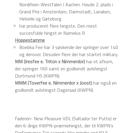
Nordrhein-Westfalen I Aachen. Havde 2. plads i
Grand Prix i Amsterdam, Darmstadt, Lanaken,
Helsinki og Gøteborg
har produceret flere hingste. Den mest
succesfulde hingst er Namelus R
Hoppestamme
Boebka Fee har 3 søskende der springer over 140
og derover. Desuden flere der har startet military.
MM (Iresfee e. Triton x Nimmerdor)
har et afkom,
der springer 160 samt en godkendt avlshingst
Dortmund HS (KWPN)
MMM (Toverfee e. Nimmerdor x Joost)
har også en
godkendt avlshingst Dageraad (KWPN)
Faderen- New Pleasure VDL (Saltador ter Putte) er
den 6-årige KWPN-præmiehingst, der til KWPN's
Performance Tet scorede ikke mindre end 87,5