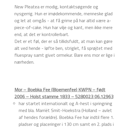
New Pleatea er modig, kontaktsøgende og
nysgerrig. Hun er imødekommende, menneske glad
og let at omgås - at få grime på har altid være a-
piece-of-cake. Hun har vilje og kant, men ikke mere
end, at det er kontrollerbart.
Det er et føl, der er så tillidsfuldt, at man kan gøre
alt ved hende - løfte ben, striglet, få sprøjtet med
fluespray samt givet ormekur. Bare ens mor er lige i
nærheden.
Mor – Boebka Fee (Bloemenfee) KWPN – født
2006 – Holst stamme 1833 – 5280023 06.12963
har startet internationalt og A-hest i springning
med bla. Marriët Smit-Hoekstra (Holland – avlet
af hendes forældre). Boebka Fee har indtil flere 1.
pladser og placeringer i 130 cm samt en 2. plads i