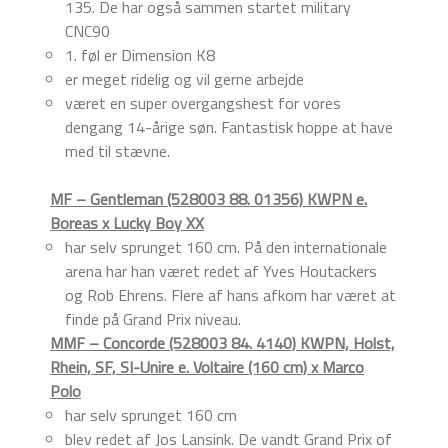
135. De har også sammen startet military
CNC90
1. føl er Dimension K8
er meget ridelig og vil gerne arbejde
været en super overgangshest for vores
dengang 14-årige søn. Fantastisk hoppe at have
med til stævne.
MF – Gentleman (528003 88. 01356) KWPN e.
Boreas x Lucky Boy XX
har selv sprunget 160 cm. På den internationale
arena har han været redet af Yves Houtackers
og Rob Ehrens. Flere af hans afkom har været at
finde på Grand Prix niveau.
MMF – Concorde (528003 84. 4140) KWPN, Holst,
Rhein, SF, SI-Unire e. Voltaire (160 cm) x Marco
Polo
har selv sprunget 160 cm
blev redet af Jos Lansink. De vandt Grand Prix of