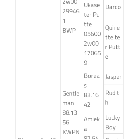
2w00
Ukase
Darco
29946
ter Pu
1
tte
Quine
BWP
05600
tte te
2w00
r Putt
17065
e
9
Borea
Jasper
s
Rudit
Gentle
83.16
h
man
42
88.13
Lucky
Amiek
56
Boy
a
KWPN
82.54