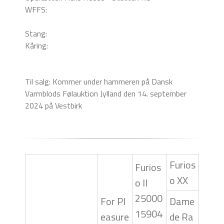
WFFS:
Stang:
Kåring:
Til salg: Kommer under hammeren på Dansk
Varmblods Følauktion Jylland den 14. september
2024 på Vestbirk
Furios
Furios
o XX
o II
25000
For Pl
Dame
15904
easure
de Ra