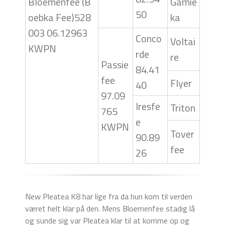
Bloemenfee (B
Gamie
50
oebka Fee)528
ka
003 06.12963
Conco
Voltai
KWPN
rde
re
Passie
84.41
fee
Flyer
40
97.09
Iresfe
Triton
765
e
KWPN
Tover
90.89
fee
26
New Pleatea K8 har lige fra da hun kom til verden
været helt klar på den. Mens Bloemenfee stadig lå
og sunde sig var Pleatea klar til at komme op og