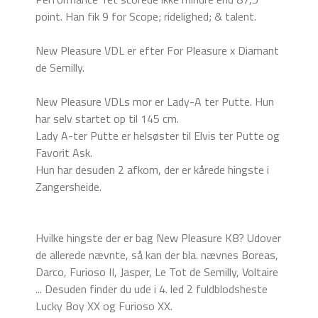
point. Han fik 9 for Scope; ridelighed; & talent.
New Pleasure VDL er efter For Pleasure x Diamant
de Semilly.
New Pleasure VDLs mor er Lady-A ter Putte. Hun
har selv startet op til 145 cm.
Lady A-ter Putte er helsøster til Elvis ter Putte og
Favorit Ask.
Hun har desuden 2 afkom, der er kårede hingste i
Zangersheide.
Hvilke hingste der er bag New Pleasure K8? Udover
de allerede nævnte, så kan der bla. nævnes Boreas,
Darco, Furioso II, Jasper, Le Tot de Semilly, Voltaire
... Desuden finder du ude i 4. led 2 fuldblodsheste
Lucky Boy XX og Furioso XX.